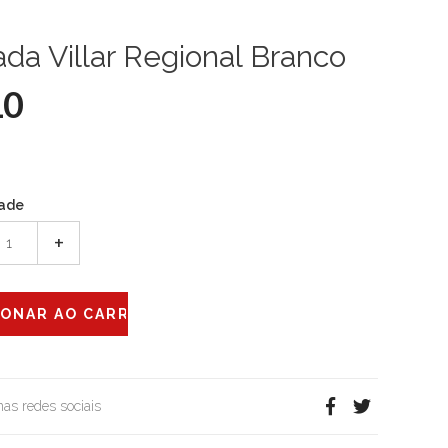
da Villar Regional Branco
10
ade
+
 nas redes sociais