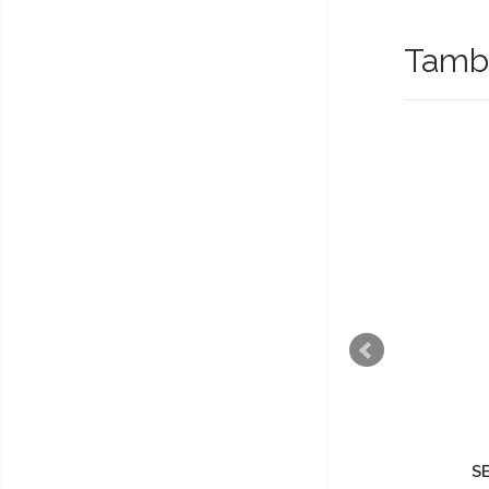
També
REGUENGOS SELEÇÃO
S