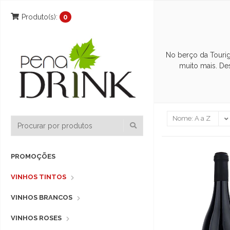
Produto(s):
0
No berço da Tourig
muito mais. De
PROMOÇÕES
VINHOS TINTOS
VINHOS BRANCOS
VINHOS ROSES