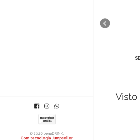
SERICAIA
S
€6,50
Vist
© 2026 penaDRINK.
Com tecnologia Jumpseller
.