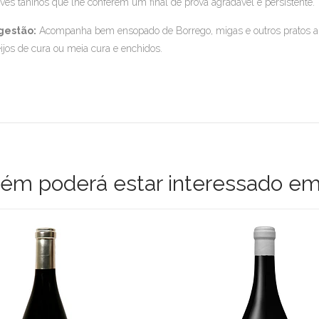
ves taninos que lhe conferem um final de prova agradável e persistente.
gestão:
Acompanha bem ensopado de Borrego, migas e outros pratos ale
ijos de cura ou meia cura e enchidos.
m poderá estar interessado em