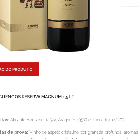
ÃO DO PRODUTO
GUENGOS RESERVA MAGNUM 1,5 LT
stas:
Alicante Bouschet (45%), Aragonês (35%) e Trincadeira (20%)
tas de prova:
Vinho de aspeto cristalino, cor granada profunda, aromas 