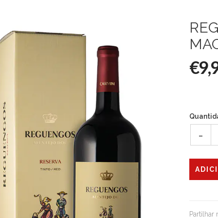
REG
MAG
€9,
Quantid
-
Partilhar