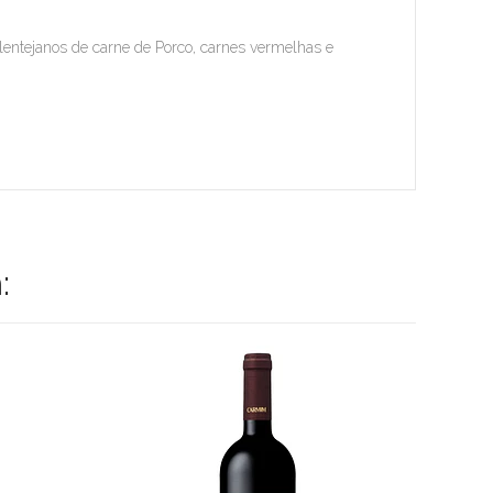
ntejanos de carne de Porco, carnes vermelhas e
: