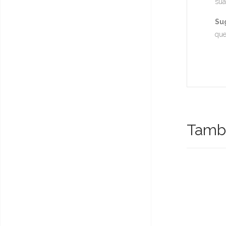
sua
Su
que
També