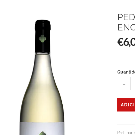
PED
EN
€6,
Quantid
-
Partilhar