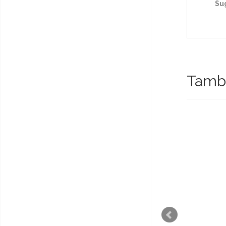
Su
També