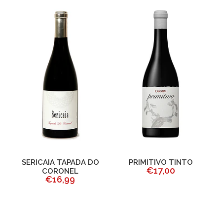
SERICAIA TAPADA DO
PRIMITIVO TINTO
R
€17,00
CORONEL
€16,99