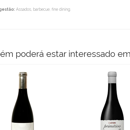
gestão:
Assados, barbecue, fine dining.
m poderá estar interessado em