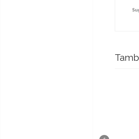
Su
També