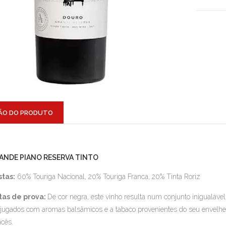
ÃO DO PRODUTO
ANDE PIANO RESERVA TINTO
stas:
60% Touriga Nacional, 20% Touriga Franca, 20% Tinta Roriz
tas de prova:
De cor negra, este vinho resulta num conjunto inigualáv
jugados com aromas balsâmicos e a tabaco provenientes do seu envelhe
ncês.