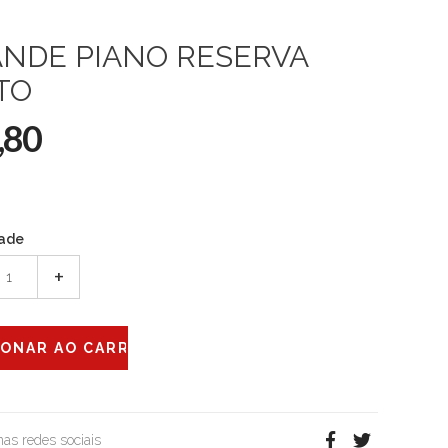
NDE PIANO RESERVA
TO
,80
ade
+
 nas redes sociais