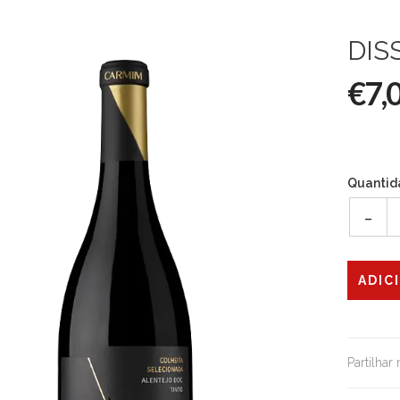
DIS
€7,
Quantid
-
Partilhar