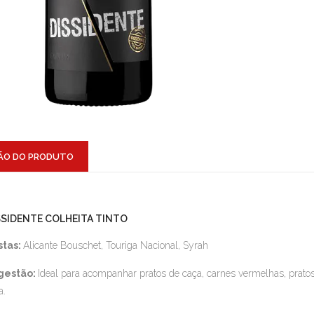
ÃO DO PRODUTO
SSIDENTE COLHEITA TINTO
stas:
Alicante Bouschet, Touriga Nacional, Syrah
gestão:
Ideal para acompanhar pratos de caça, carnes vermelhas, pratos
a.