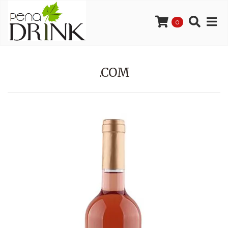
0
.COM