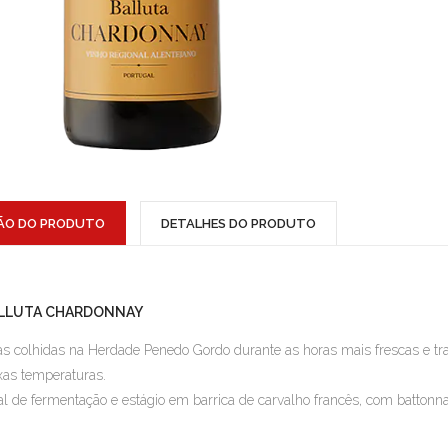
ÃO DO PRODUTO
DETALHES DO PRODUTO
LLUTA CHARDONNAY
s colhidas na Herdade Penedo Gordo durante as horas mais frescas e trat
xas temperaturas.
al de fermentação e estágio em barrica de carvalho francês, com batton