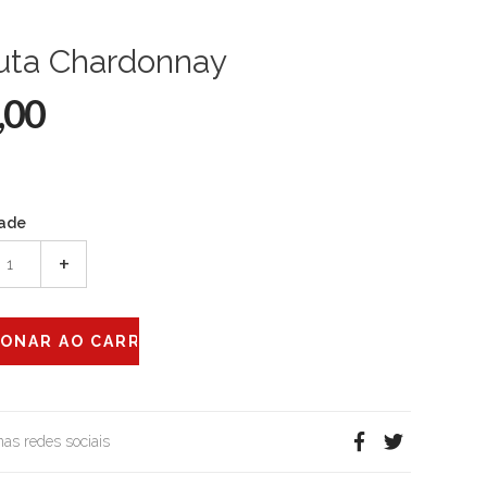
luta Chardonnay
,00
ade
+
 nas redes sociais