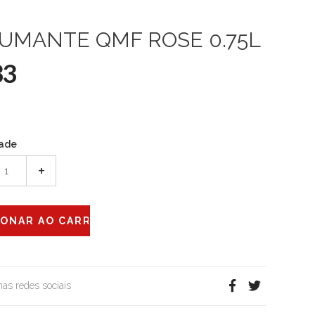
UMANTE QMF ROSE 0.75L
33
ade
+
 nas redes sociais