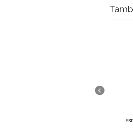
També
ESPUMANTE TERRAS DO
ES
DEMO BRUTO 0.70L - ROSE
€9,90